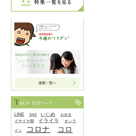
連載一覧へ
LINE
いじめ
SNS
お弁当
イライラ
イヤイヤ期
オンラ
コロナ
コロ
イン