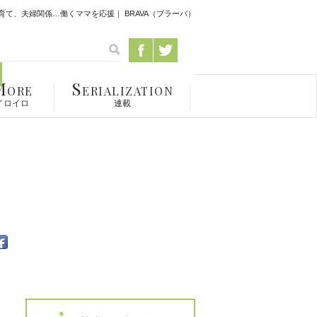
て、夫婦関係…働くママを応援｜ BRAVA（ブラーバ）
M
S
ORE
ERIALIZATION
イロイロ
連載