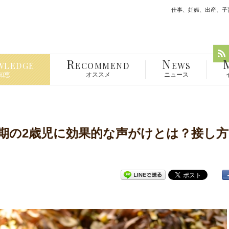
仕事、妊娠、出産、子育
R
N
WLEDGE
ECOMMEND
EWS
知恵
オススメ
ニュース
期の2歳児に効果的な声がけとは？接し方