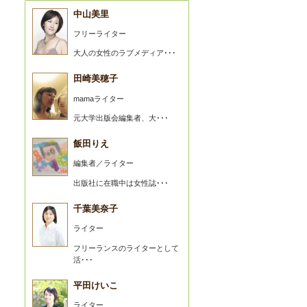
中山美里
フリーライター
大人の女性のラブメディア･･･
田崎美穂子
mamaライター
元大学出版会編集者、大･･･
飯田りえ
編集者／ライター
出版社に在職中は女性誌･･･
千葉美奈子
ライター
フリーランスのライターとして
活･･･
平田けいこ
ライター