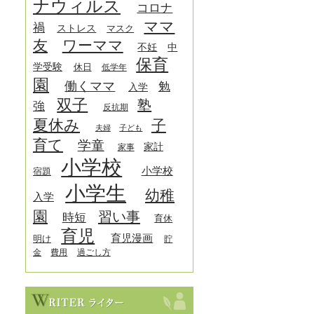
ナウィルス
コロナ
ママ
禍
ストレス
マスク
友
ワーママ
中
不妊
保育
学受験
休日
低学年
園
働くママ
勉
入学
双子
塾
強
反抗期
夏休み
子
夫婦
子ども
育て
学童
家計
家事
小学校
小学校
宿題
小学生
幼稚
入学
園
習い事
時短
育休
育児
育児漫画
明け
貯
金
費用
過ごし方