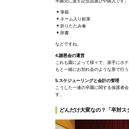
卒園児に渡す記念品選びや購入です。
筆箱
ネーム入り鉛筆
折りたたみ傘
辞書
などですね。
4.謝恩会の運営
これも園によって様々で、派手にホテ
もと一緒にお別れ会のような形で行う
5.スケジューリングと会計の管理
こうした一連の卒園に関する保護者会
す。
どんだけ大変なの？「卒対ス