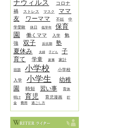
ナウィルス
コロナ
ママ
禍
ストレス
マスク
友
ワーママ
中
不妊
保育
学受験
休日
低学年
園
働くママ
勉
入学
双子
塾
強
反抗期
夏休み
子
夫婦
子ども
育て
学童
家計
家事
小学校
小学校
宿題
小学生
幼稚
入学
園
習い事
時短
育休
育児
育児漫画
明け
貯
金
費用
過ごし方