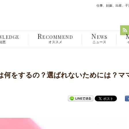
仕事、妊娠、出産、子育
R
N
WLEDGE
ECOMMEND
EWS
知恵
オススメ
ニュース
は何をするの？選ばれないためには？マ