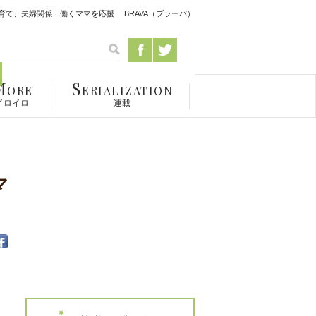
て、夫婦関係…働くママを応援｜ BRAVA（ブラーバ）
M
S
ORE
ERIALIZATION
イロイロ
連載
マ