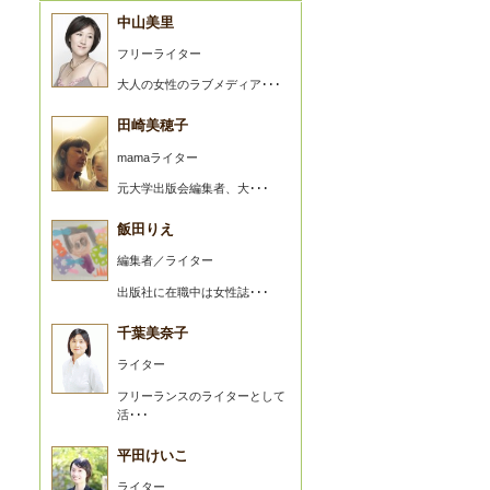
中山美里
フリーライター
大人の女性のラブメディア･･･
田崎美穂子
mamaライター
元大学出版会編集者、大･･･
飯田りえ
編集者／ライター
出版社に在職中は女性誌･･･
千葉美奈子
ライター
フリーランスのライターとして
活･･･
平田けいこ
ライター