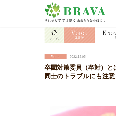
V
K
OICE
NO
体験談
ホーム
2022.12.05
卒園対策委員（卒対）と
同士のトラブルにも注意