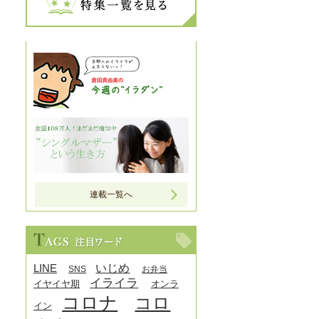
連載一覧へ
LINE
いじめ
SNS
お弁当
イライラ
イヤイヤ期
オンラ
コロナ
コロ
イン