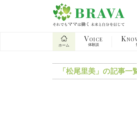
V
K
OICE
NO
体験談
ホーム
「松尾里美」の記事一