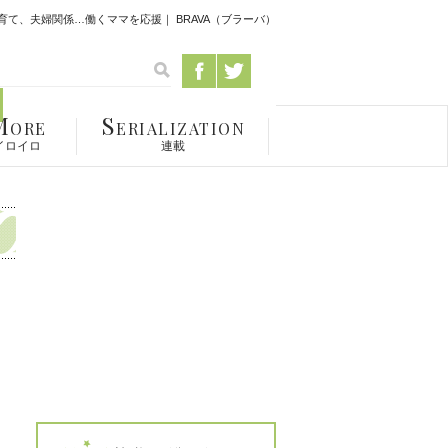
て、夫婦関係…働くママを応援｜ BRAVA（ブラーバ）
M
S
ORE
ERIALIZATION
イロイロ
連載