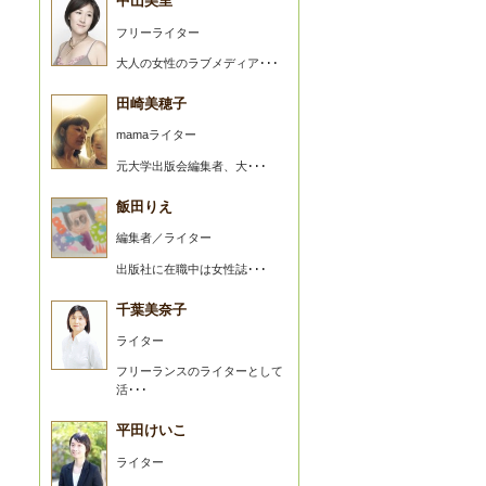
中山美里
フリーライター
大人の女性のラブメディア･･･
田崎美穂子
mamaライター
元大学出版会編集者、大･･･
飯田りえ
編集者／ライター
出版社に在職中は女性誌･･･
千葉美奈子
ライター
フリーランスのライターとして
活･･･
平田けいこ
ライター