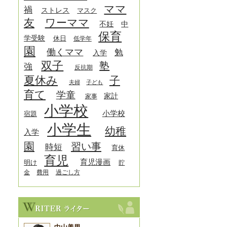
ママ
禍
ストレス
マスク
友
ワーママ
中
不妊
保育
学受験
休日
低学年
園
働くママ
勉
入学
双子
塾
強
反抗期
夏休み
子
夫婦
子ども
育て
学童
家計
家事
小学校
小学校
宿題
小学生
幼稚
入学
園
習い事
時短
育休
育児
育児漫画
明け
貯
金
費用
過ごし方