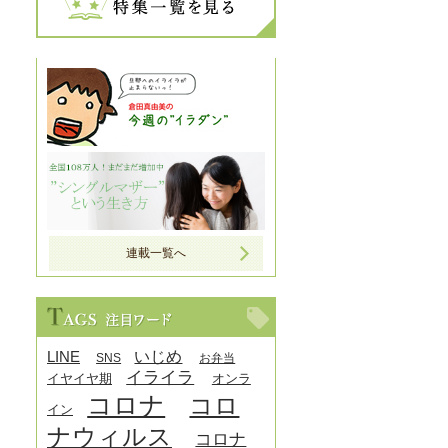
連載一覧へ
LINE
いじめ
SNS
お弁当
イライラ
イヤイヤ期
オンラ
コロナ
コロ
イン
ナウィルス
コロナ