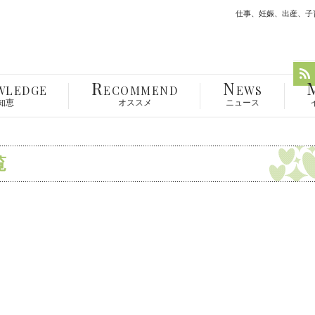
仕事、妊娠、出産、子育
R
N
WLEDGE
ECOMMEND
EWS
知恵
オススメ
ニュース
覧