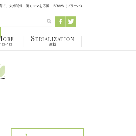
て、夫婦関係…働くママを応援｜ BRAVA（ブラーバ）
M
S
ORE
ERIALIZATION
イロイロ
連載