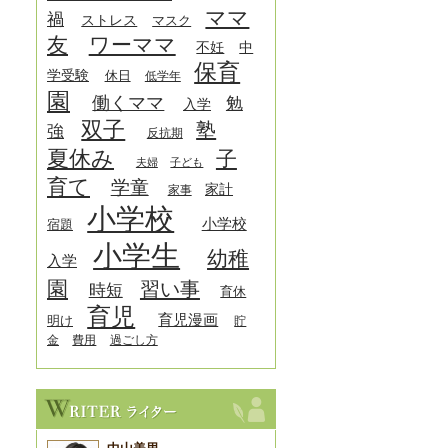
ママ
禍
ストレス
マスク
友
ワーママ
中
不妊
保育
学受験
休日
低学年
園
働くママ
勉
入学
双子
塾
強
反抗期
夏休み
子
夫婦
子ども
育て
学童
家計
家事
小学校
小学校
宿題
小学生
幼稚
入学
園
習い事
時短
育休
育児
育児漫画
明け
貯
金
費用
過ごし方