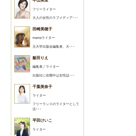
中山美里
フリーライター
大人の女性のラブメディア･･･
田崎美穂子
mamaライター
元大学出版会編集者、大･･･
飯田りえ
編集者／ライター
出版社に在職中は女性誌･･･
千葉美奈子
ライター
フリーランスのライターとして
活･･･
平田けいこ
ライター