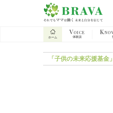
V
K
OICE
NO
体験談
ホーム
「子供の未来応援基金