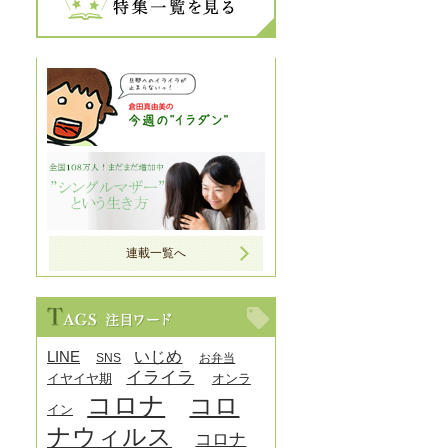
連載一覧へ
LINE
いじめ
SNS
お弁当
イライラ
イヤイヤ期
オンラ
コロナ
コロ
イン
ナウィルス
コロナ