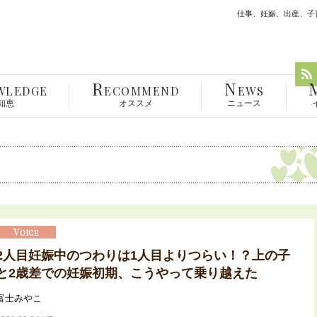
仕事、妊娠、出産、子育
R
N
WLEDGE
ECOMMEND
EWS
知恵
オススメ
ニュース
2人目妊娠中のつわりは1人目よりつらい！？上の子
と2歳差での妊娠初期、こうやって乗り越えた
富士みやこ