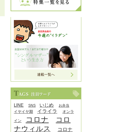
連載一覧へ
LINE
いじめ
SNS
お弁当
イライラ
イヤイヤ期
オンラ
コロナ
コロ
イン
ナウィルス
コロナ