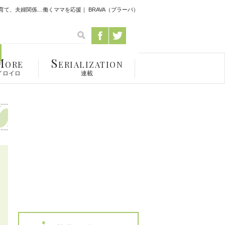
て、夫婦関係…働くママを応援｜ BRAVA（ブラーバ）
M
S
ORE
ERIALIZATION
イロイロ
連載