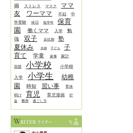
ママ
禍
ストレス
マスク
友
ワーママ
中
不妊
保育
学受験
休日
低学年
園
働くママ
勉
入学
双子
塾
強
反抗期
夏休み
子
夫婦
子ども
育て
学童
家計
家事
小学校
小学校
宿題
小学生
幼稚
入学
園
習い事
時短
育休
育児
育児漫画
明け
貯
金
費用
過ごし方