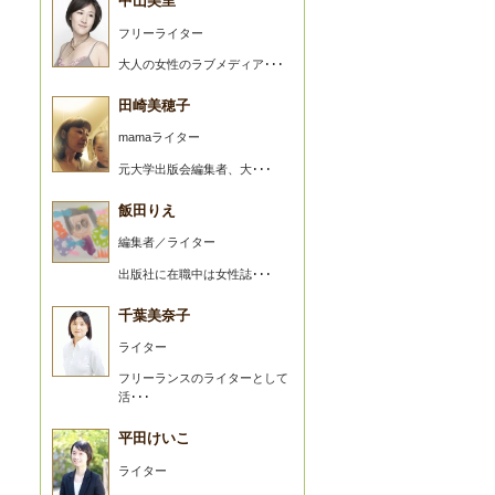
中山美里
フリーライター
大人の女性のラブメディア･･･
田崎美穂子
mamaライター
元大学出版会編集者、大･･･
飯田りえ
編集者／ライター
出版社に在職中は女性誌･･･
千葉美奈子
ライター
フリーランスのライターとして
活･･･
平田けいこ
ライター