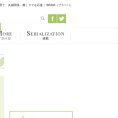
て、夫婦関係…働くママを応援｜ BRAVA（ブラーバ）
M
S
ORE
ERIALIZATION
イロイロ
連載