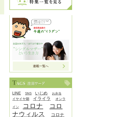
連載一覧へ
LINE
いじめ
SNS
お弁当
イライラ
イヤイヤ期
オンラ
コロナ
コロ
イン
ナウィルス
コロナ