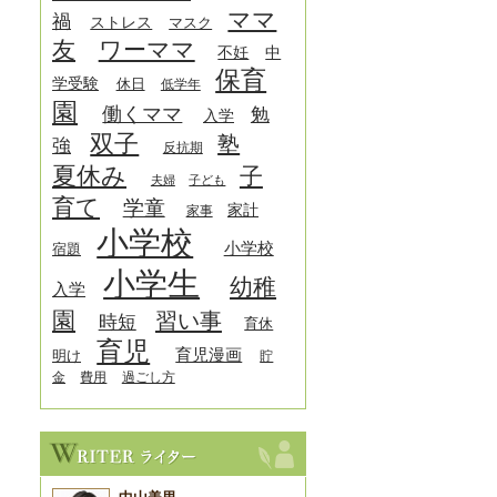
ママ
禍
ストレス
マスク
友
ワーママ
中
不妊
保育
学受験
休日
低学年
園
働くママ
勉
入学
双子
塾
強
反抗期
夏休み
子
夫婦
子ども
育て
学童
家計
家事
小学校
小学校
宿題
小学生
幼稚
入学
園
習い事
時短
育休
育児
育児漫画
明け
貯
金
費用
過ごし方