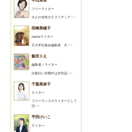
中山美里
フリーライター
大人の女性のラブメディア･･･
田崎美穂子
mamaライター
元大学出版会編集者、大･･･
飯田りえ
編集者／ライター
出版社に在職中は女性誌･･･
千葉美奈子
ライター
フリーランスのライターとして
活･･･
平田けいこ
ライター