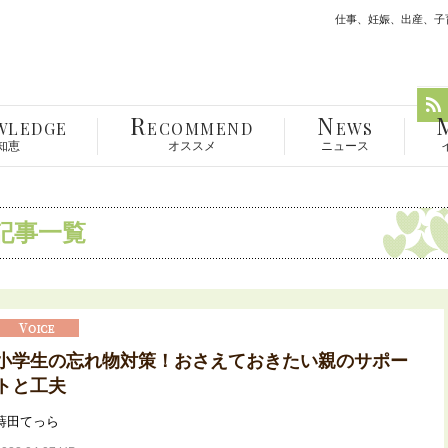
仕事、妊娠、出産、子育
R
N
WLEDGE
ECOMMEND
EWS
知恵
オススメ
ニュース
記事一覧
小学生の忘れ物対策！おさえておきたい親のサポー
トと工夫
蒔田てっら