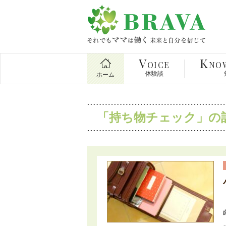
V
K
OICE
NO
体験談
ホーム
「持ち物チェック」の