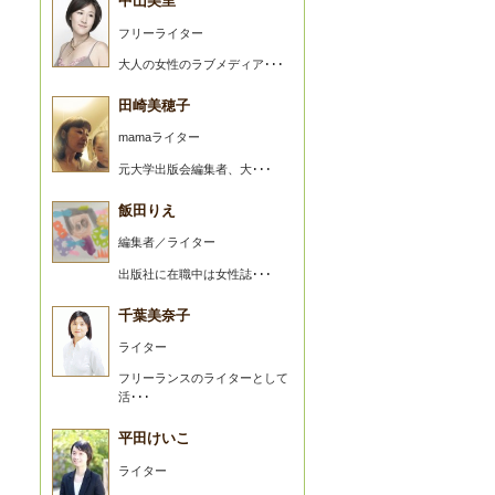
中山美里
フリーライター
大人の女性のラブメディア･･･
田崎美穂子
mamaライター
元大学出版会編集者、大･･･
飯田りえ
編集者／ライター
出版社に在職中は女性誌･･･
千葉美奈子
ライター
フリーランスのライターとして
活･･･
平田けいこ
ライター