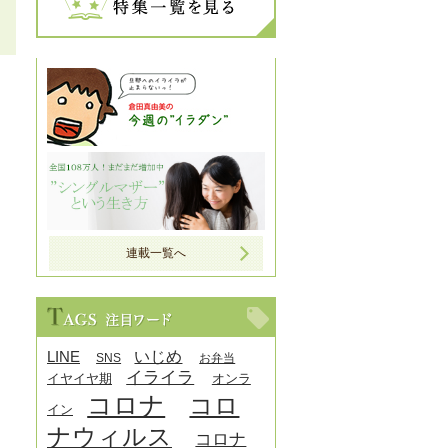
連載一覧へ
LINE
いじめ
SNS
お弁当
イライラ
イヤイヤ期
オンラ
コロナ
コロ
イン
ナウィルス
コロナ