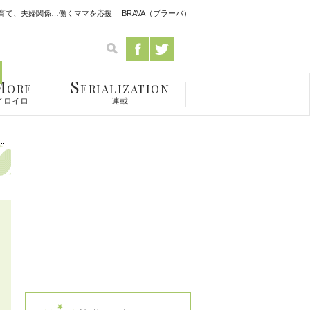
て、夫婦関係…働くママを応援｜ BRAVA（ブラーバ）
M
S
ORE
ERIALIZATION
イロイロ
連載