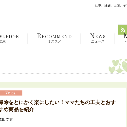
仕事、妊娠、出産、子育
R
N
WLEDGE
ECOMMEND
EWS
知恵
オススメ
ニュース
掃除をとにかく楽にしたい！ママたちの工夫とおす
すめ商品を紹介
森田文菜