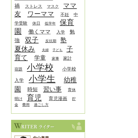
ママ
禍
ストレス
マスク
友
ワーママ
中
不妊
保育
学受験
休日
低学年
園
働くママ
勉
入学
双子
塾
強
反抗期
夏休み
子
夫婦
子ども
育て
学童
家計
家事
小学校
小学校
宿題
小学生
幼稚
入学
園
習い事
時短
育休
育児
育児漫画
明け
貯
金
費用
過ごし方