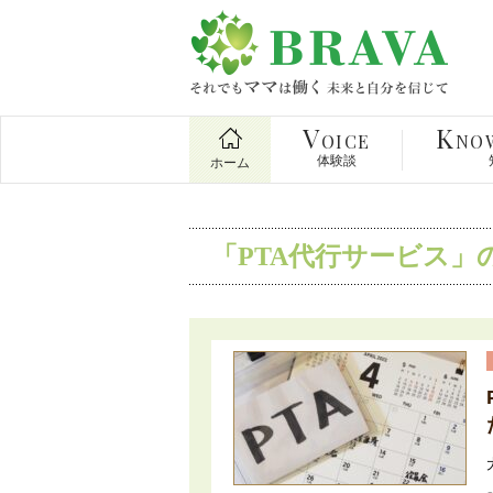
V
K
OICE
NO
体験談
ホーム
「PTA代行サービス」