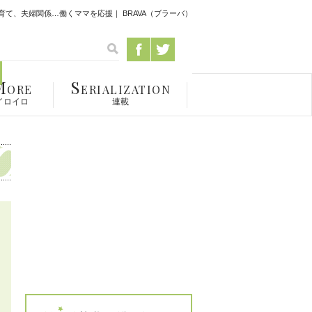
て、夫婦関係…働くママを応援｜ BRAVA（ブラーバ）
M
S
ORE
ERIALIZATION
イロイロ
連載