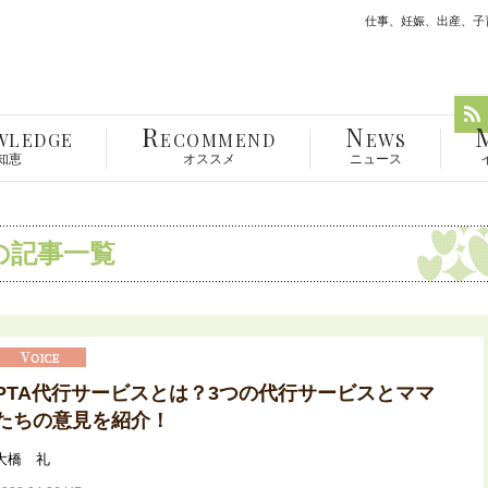
仕事、妊娠、出産、子育
R
N
WLEDGE
ECOMMEND
EWS
知恵
オススメ
ニュース
の記事一覧
PTA代行サービスとは？3つの代行サービスとママ
たちの意見を紹介！
大橋 礼