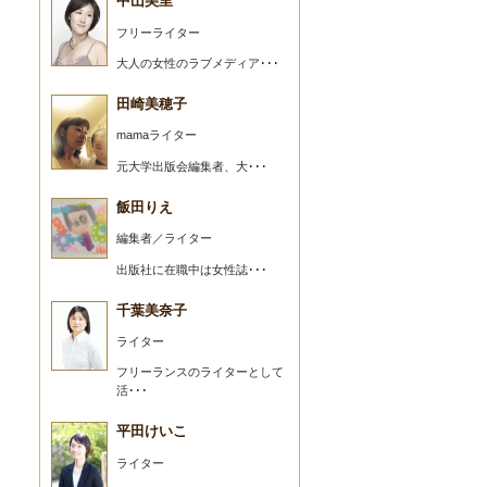
中山美里
フリーライター
大人の女性のラブメディア･･･
田崎美穂子
mamaライター
元大学出版会編集者、大･･･
飯田りえ
編集者／ライター
出版社に在職中は女性誌･･･
千葉美奈子
ライター
フリーランスのライターとして
活･･･
平田けいこ
ライター