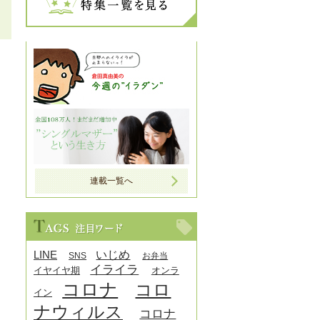
連載一覧へ
LINE
いじめ
SNS
お弁当
イライラ
イヤイヤ期
オンラ
コロナ
コロ
イン
ナウィルス
コロナ