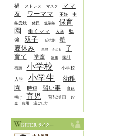
ママ
禍
ストレス
マスク
友
ワーママ
中
不妊
保育
学受験
休日
低学年
園
働くママ
勉
入学
双子
塾
強
反抗期
夏休み
子
夫婦
子ども
育て
学童
家計
家事
小学校
小学校
宿題
小学生
幼稚
入学
園
習い事
時短
育休
育児
育児漫画
明け
貯
金
費用
過ごし方