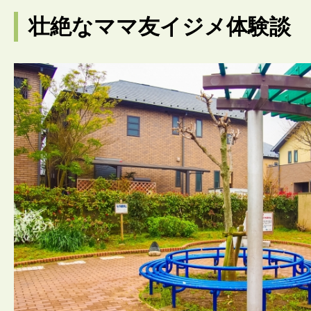
壮絶なママ友イジメ体験談