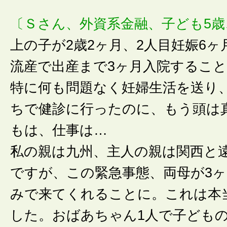
〔Ｓさん、外資系金融、子ども5歳
上の子が2歳2ヶ月、2人目妊娠6ヶ
流産で出産まで3ヶ月入院するこ
特に何も問題なく妊婦生活を送り
ちで健診に行ったのに、もう頭は
もは、仕事は…
私の親は九州、主人の親は関西と
ですが、この緊急事態、両母が3
みで来てくれることに。これは本
した。おばあちゃん1人で子ども