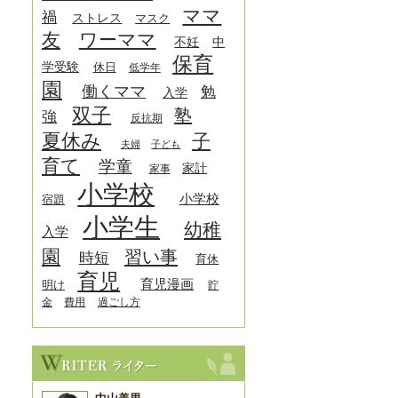
ママ
禍
ストレス
マスク
友
ワーママ
中
不妊
保育
学受験
休日
低学年
園
働くママ
勉
入学
双子
塾
強
反抗期
夏休み
子
夫婦
子ども
育て
学童
家計
家事
小学校
小学校
宿題
小学生
幼稚
入学
園
習い事
時短
育休
育児
育児漫画
明け
貯
金
費用
過ごし方