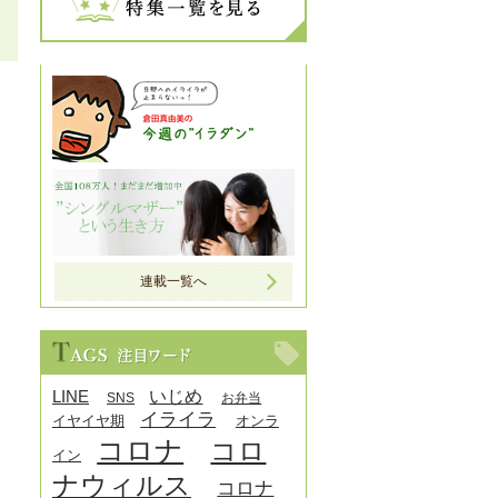
連載一覧へ
LINE
いじめ
SNS
お弁当
イライラ
イヤイヤ期
オンラ
コロナ
コロ
イン
ナウィルス
コロナ