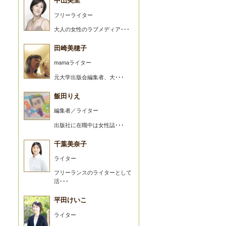
中山美里
フリーライター
大人の女性のラブメディア･･･
田崎美穂子
mamaライター
元大学出版会編集者、大･･･
飯田りえ
編集者／ライター
出版社に在職中は女性誌･･･
千葉美奈子
ライター
フリーランスのライターとして
活･･･
平田けいこ
ライター