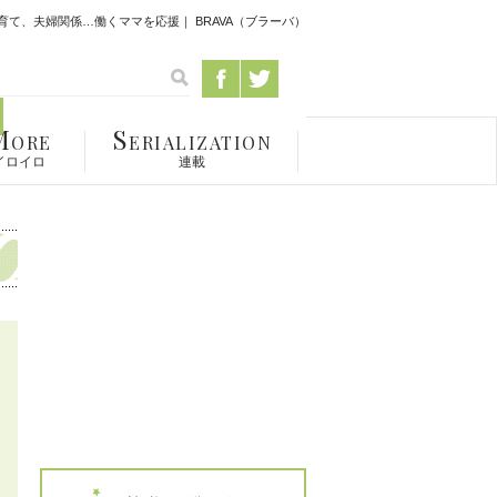
て、夫婦関係…働くママを応援｜ BRAVA（ブラーバ）
M
S
ORE
ERIALIZATION
イロイロ
連載