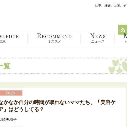
仕事、妊娠、出産、子育
R
N
WLEDGE
ECOMMEND
EWS
知恵
オススメ
ニュース
一覧
なかなか自分の時間が取れないママたち、「美容ケ
ア」はどうしてる？
田崎美穂子