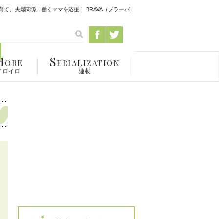
て、夫婦関係…働くママを応援｜ BRAVA（ブラーバ）
M
S
ORE
ERIALIZATION
イロイロ
連載