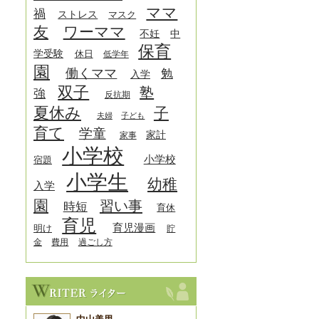
ママ
禍
ストレス
マスク
友
ワーママ
中
不妊
保育
学受験
休日
低学年
園
働くママ
勉
入学
双子
塾
強
反抗期
夏休み
子
夫婦
子ども
育て
学童
家計
家事
小学校
小学校
宿題
小学生
幼稚
入学
園
習い事
時短
育休
育児
育児漫画
明け
貯
金
費用
過ごし方