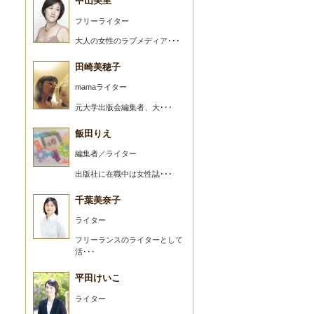
中山美里
フリーライター
大人の女性のラブメディア･･･
田崎美穂子
mamaライター
元大学出版会編集者、大･･･
飯田りえ
編集者／ライター
出版社に在職中は女性誌･･･
千葉美奈子
ライター
フリーランスのライターとして
活･･･
平田けいこ
ライター