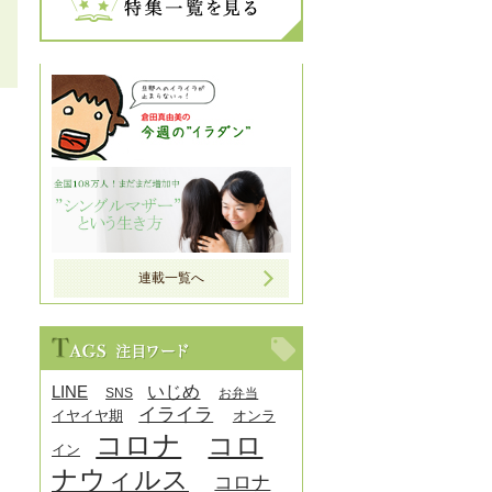
連載一覧へ
LINE
いじめ
SNS
お弁当
イライラ
イヤイヤ期
オンラ
コロナ
コロ
イン
ナウィルス
コロナ