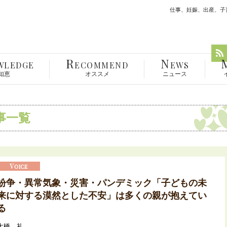
仕事、妊娠、出産、子育
R
N
WLEDGE
ECOMMEND
EWS
知恵
オススメ
ニュース
事一覧
紛争・異常気象・災害・パンデミック「子どもの未
来に対する漠然とした不安」は多くの親が抱えてい
る
大橋 礼