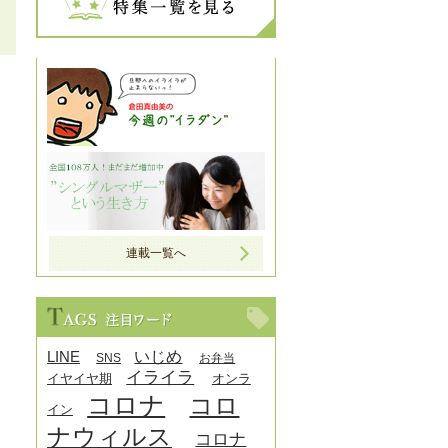
連載一覧へ
LINE
いじめ
SNS
お弁当
イライラ
イヤイヤ期
オンラ
コロナ
コロ
イン
ナウィルス
コロナ