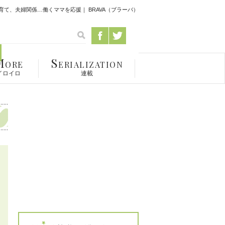
て、夫婦関係…働くママを応援｜ BRAVA（ブラーバ）
M
S
ORE
ERIALIZATION
イロイロ
連載