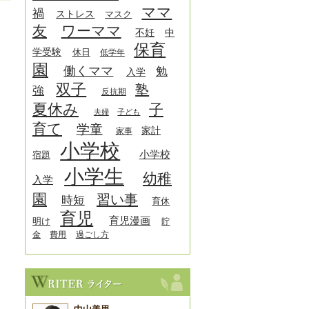
ママ
禍
ストレス
マスク
友
ワーママ
中
不妊
保育
学受験
休日
低学年
園
働くママ
勉
入学
双子
塾
強
反抗期
夏休み
子
夫婦
子ども
育て
学童
家計
家事
小学校
小学校
宿題
小学生
幼稚
入学
園
習い事
時短
育休
育児
育児漫画
明け
貯
金
費用
過ごし方