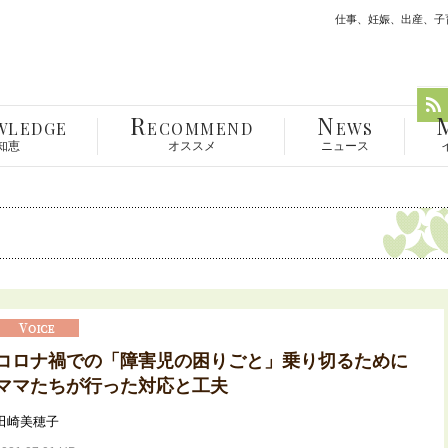
仕事、妊娠、出産、子育
R
N
WLEDGE
ECOMMEND
EWS
知恵
オススメ
ニュース
コロナ禍での「障害児の困りごと」乗り切るために
ママたちが行った対応と工夫
田崎美穂子