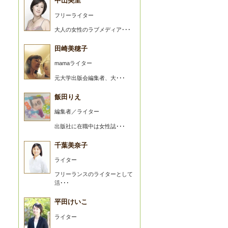
中山美里
フリーライター
大人の女性のラブメディア･･･
田崎美穂子
mamaライター
元大学出版会編集者、大･･･
飯田りえ
編集者／ライター
出版社に在職中は女性誌･･･
千葉美奈子
ライター
フリーランスのライターとして
活･･･
平田けいこ
ライター