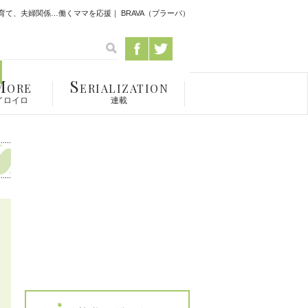
て、夫婦関係…働くママを応援｜ BRAVA（ブラーバ）
M
S
ORE
ERIALIZATION
イロイロ
連載