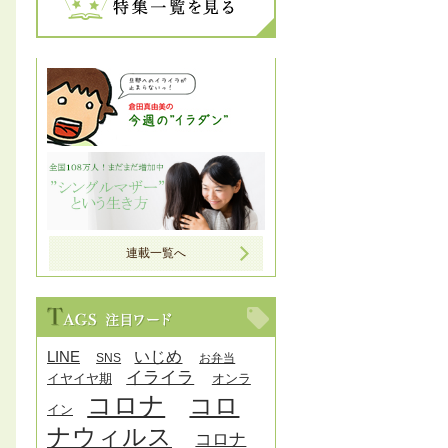
連載一覧へ
LINE
いじめ
SNS
お弁当
イライラ
イヤイヤ期
オンラ
コロナ
コロ
イン
ナウィルス
コロナ