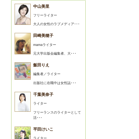
中山美里
フリーライター
大人の女性のラブメディア･･･
田崎美穂子
mamaライター
元大学出版会編集者、大･･･
飯田りえ
編集者／ライター
出版社に在職中は女性誌･･･
千葉美奈子
ライター
フリーランスのライターとして
活･･･
平田けいこ
ライター