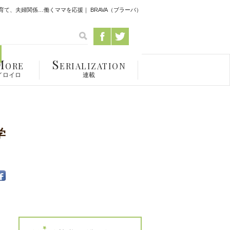
て、夫婦関係…働くママを応援｜ BRAVA（ブラーバ）
M
S
ORE
ERIALIZATION
イロイロ
連載
学