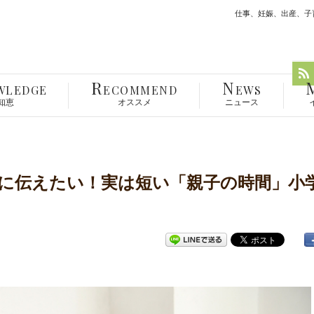
仕事、妊娠、出産、子育
R
N
WLEDGE
ECOMMEND
EWS
知恵
オススメ
ニュース
に伝えたい！実は短い「親子の時間」小