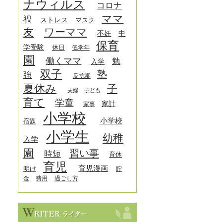
ナウィルス
コロナ
ママ
禍
ストレス
マスク
友
ワーママ
中
不妊
保育
学受験
休日
低学年
園
働くママ
勉
入学
双子
塾
強
反抗期
夏休み
子
夫婦
子ども
育て
学童
家計
家事
小学校
小学校
宿題
小学生
幼稚
入学
園
習い事
時短
育休
育児
育児漫画
明け
貯
金
費用
過ごし方