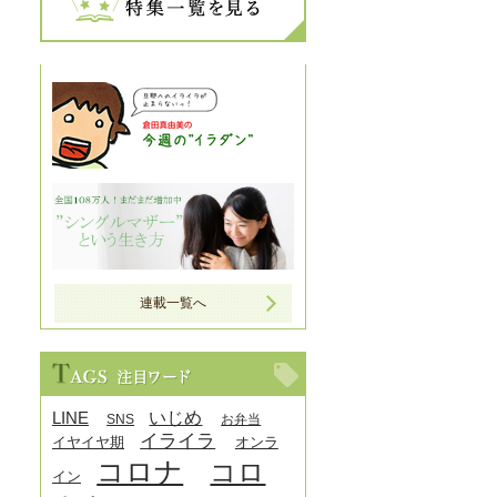
連載一覧へ
LINE
いじめ
SNS
お弁当
イライラ
イヤイヤ期
オンラ
コロナ
コロ
イン