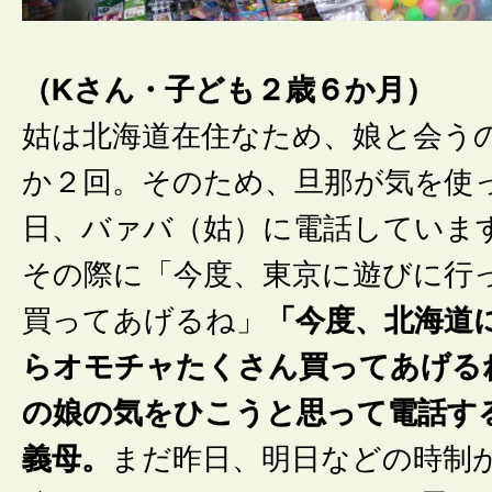
（Kさん・子ども２歳６か月）
姑は北海道在住なため、娘と会う
か２回。そのため、旦那が気を使
日、バァバ（姑）に電話していま
その際に「今度、東京に遊びに行
買ってあげるね」
「今度、北海道
らオモチャたくさん買ってあげる
の娘の気をひこうと思って電話す
義母。
まだ昨日、明日などの時制