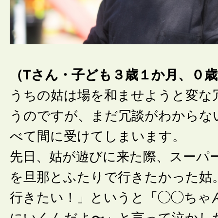
（Tさん・子ども３歳１か月、０
うちの姑は場を和ませようと変な
うのですが、まだ冗談がわからな
べて間に受けてしまいます。
先日、姑が遊びに来た際、スーパ
を旦那とふたりで行きたかった姑
行きたい！」というと「◯◯ちゃ
にいくんだよ〜」と言って泣かし