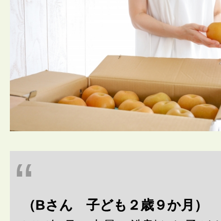
（Bさん 子ども２歳９か月）