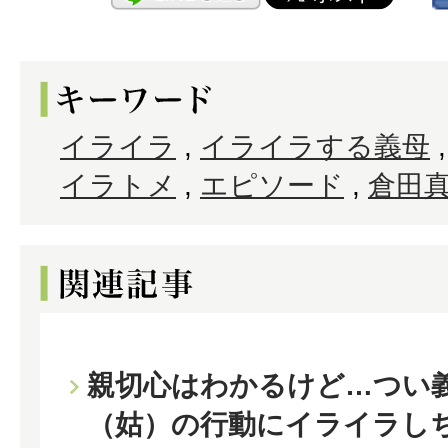
イライラ
,
イライラする義母
イラトメ
,
エピソード
,
倉田
親切心はわかるけど…つい
（姑）の行動にイライラし