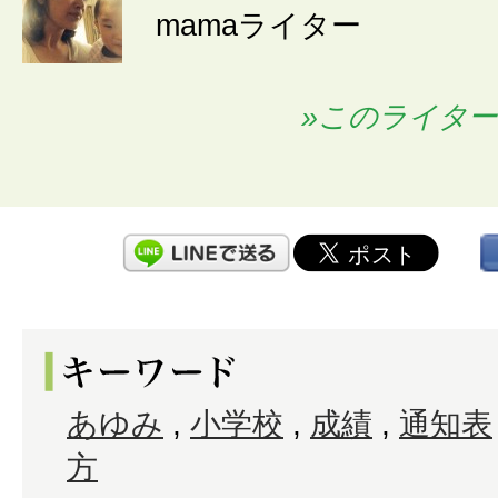
mamaライター
»このライタ
あゆみ
,
小学校
,
成績
,
通知表
方