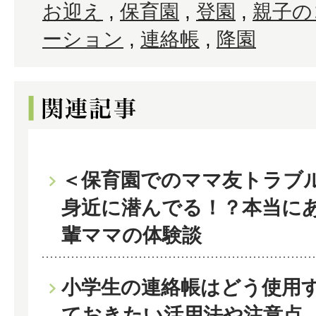
お迎え
,
保育園
,
登園
,
親子の
ーション
,
連絡帳
,
降園
＜保育園でのママ友トラブ
身近に潜んでる！？本当に
輩ママの体験談
小学生の連絡帳はどう使用
ておきたい活用法や注意点