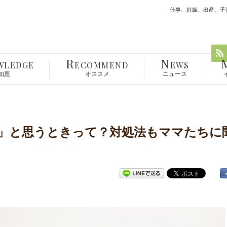
仕事、妊娠、出産、子育
R
N
WLEDGE
ECOMMEND
EWS
知恵
オススメ
ニュース
」と思うときって？対処法もママたちに