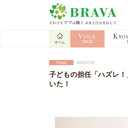
V
K
OICE
NO
体験談
ホーム
2022.07.05
子どもの担任「ハズレ！
いた！