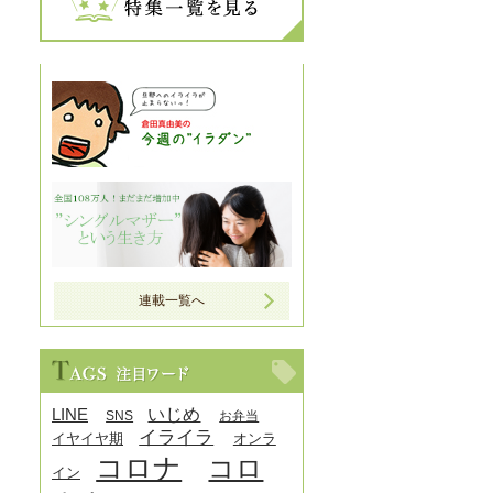
連載一覧へ
LINE
いじめ
SNS
お弁当
イライラ
イヤイヤ期
オンラ
コロナ
コロ
イン