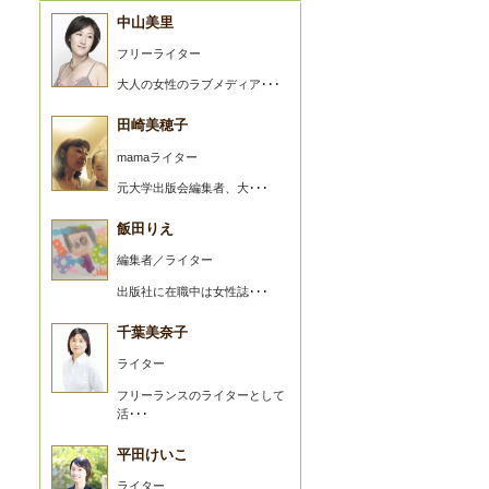
中山美里
フリーライター
大人の女性のラブメディア･･･
田崎美穂子
mamaライター
元大学出版会編集者、大･･･
飯田りえ
編集者／ライター
出版社に在職中は女性誌･･･
千葉美奈子
ライター
フリーランスのライターとして
活･･･
平田けいこ
ライター