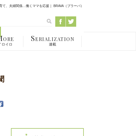
て、夫婦関係…働くママを応援｜ BRAVA（ブラーバ）
M
S
ORE
ERIALIZATION
イロイロ
連載
聞