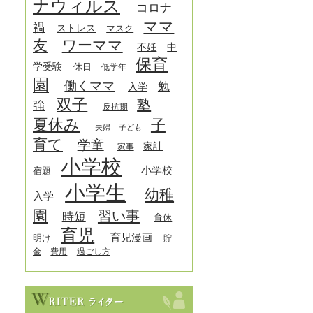
ナウィルス
コロナ
ママ
禍
ストレス
マスク
友
ワーママ
中
不妊
保育
学受験
休日
低学年
園
働くママ
勉
入学
双子
塾
強
反抗期
夏休み
子
夫婦
子ども
育て
学童
家計
家事
小学校
小学校
宿題
小学生
幼稚
入学
園
習い事
時短
育休
育児
育児漫画
明け
貯
金
費用
過ごし方