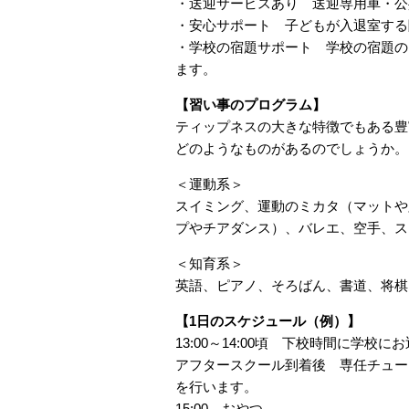
・送迎サービスあり 送迎専用車・公
・安心サポート 子どもが入退室する
・学校の宿題サポート 学校の宿題の
ます。
【習い事のプログラム】
ティップネスの大きな特徴でもある豊
どのようなものがあるのでしょうか。
＜運動系＞
スイミング、運動のミカタ（マットや
プやチアダンス）、バレエ、空手、ス
＜知育系＞
英語、ピアノ、そろばん、書道、将棋
【1日のスケジュール（例）】
13:00～14:00頃 下校時間に学校に
アフタースクール到着後 専任チュー
を行います。
15:00 おやつ