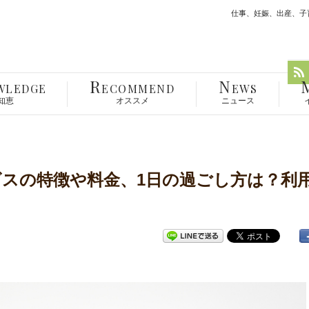
仕事、妊娠、出産、子育
R
N
WLEDGE
ECOMMEND
EWS
知恵
オススメ
ニュース
ビスの特徴や料金、1日の過ごし方は？利