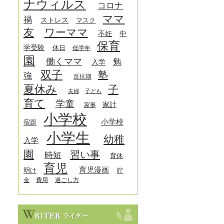
ナウィルス
コロナ
ママ
禍
ストレス
マスク
友
ワーママ
中
不妊
保育
学受験
休日
低学年
園
働くママ
勉
入学
双子
塾
強
反抗期
夏休み
子
夫婦
子ども
育て
学童
家計
家事
小学校
小学校
宿題
小学生
幼稚
入学
園
習い事
時短
育休
育児
育児漫画
明け
貯
金
費用
過ごし方