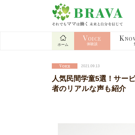
V
K
OICE
NO
体験談
ホーム
2021.09.13
人気民間学童5選！サー
者のリアルな声も紹介