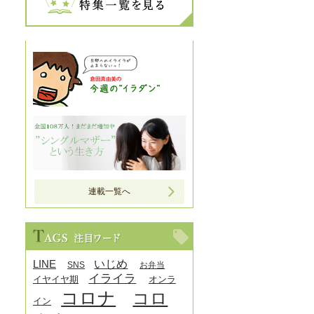
連載一覧へ
LINE
いじめ
SNS
お弁当
イライラ
イヤイヤ期
オンラ
コロナ
コロ
イン