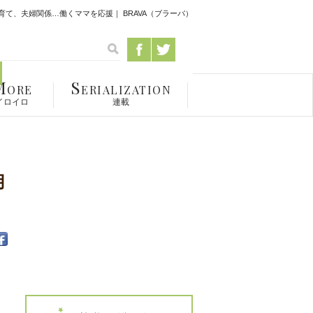
て、夫婦関係…働くママを応援｜ BRAVA（ブラーバ）
M
S
ORE
ERIALIZATION
イロイロ
連載
用