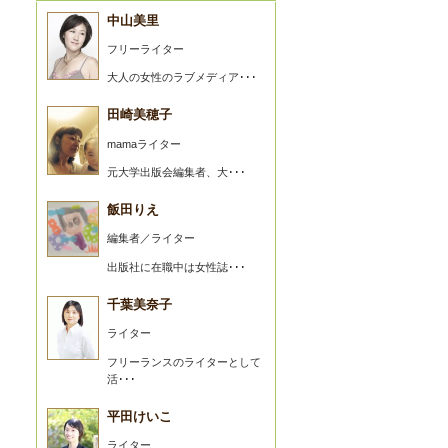
中山美里
フリーライター
大人の女性のラブメディア･･･
田崎美穂子
mamaライター
元大学出版会編集者、大･･･
飯田りえ
編集者／ライター
出版社に在職中は女性誌･･･
千葉美奈子
ライター
フリーランスのライターとして
活･･･
平田けいこ
ライター