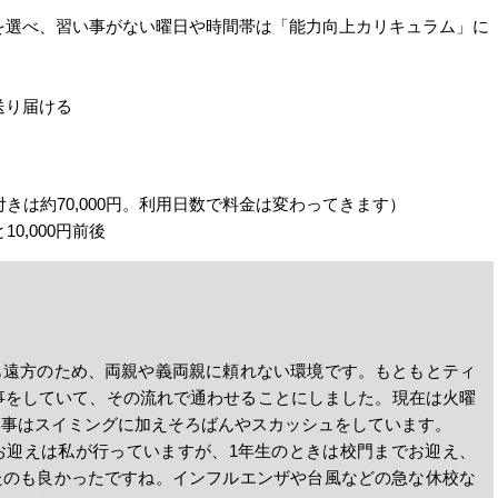
事を選べ、習い事がない曜日や時間帯は「能力向上カリキュラム」に
送り届ける
迎付きは約70,000円。利用日数で料金は変わってきます）
10,000円前後
も遠方のため、両親や義両親に頼れない環境です。もともとティ
習い事をしていて、その流れで通わせることにしました。現在は火曜
い事はスイミングに加えそろばんやスカッシュをしています。
お迎えは私が行っていますが、1年生のときは校門までお迎え、
たのも良かったですね。インフルエンザや台風などの急な休校な