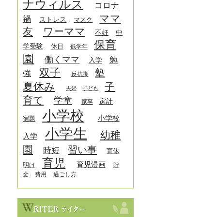
ナウィルス
コロナ
ママ
禍
ストレス
マスク
友
ワーママ
中
不妊
保育
学受験
休日
低学年
園
働くママ
勉
入学
双子
塾
強
反抗期
夏休み
子
夫婦
子ども
育て
学童
家計
家事
小学校
小学校
宿題
小学生
幼稚
入学
園
習い事
時短
育休
育児
育児漫画
明け
貯
金
費用
過ごし方