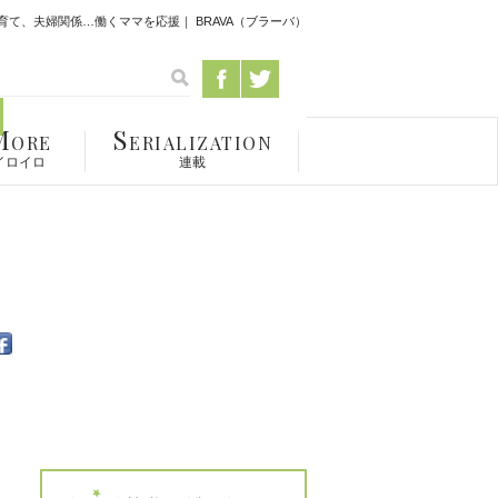
て、夫婦関係…働くママを応援｜ BRAVA（ブラーバ）
M
S
ORE
ERIALIZATION
イロイロ
連載