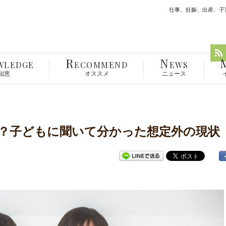
仕事、妊娠、出産、子育
R
N
WLEDGE
ECOMMEND
EWS
知恵
オススメ
ニュース
？子どもに聞いて分かった想定外の現状