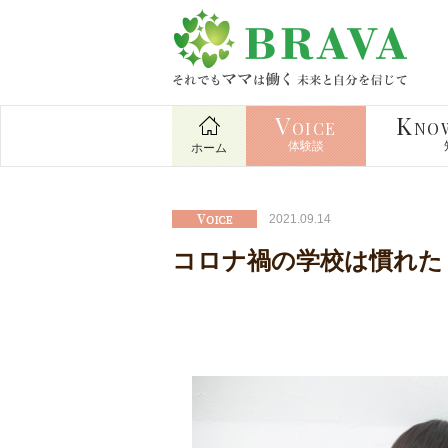
V
K
OICE
NO
体験談
ホーム
2021.09.14
コロナ禍の学校は慣れた