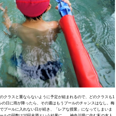
のクラスと重ならないように予定が組まれるので、どのクラスも1
ルの日に雨が降ったら、その週はもうプールのチャンスはなし。梅
でプールに入れない日が続き、「レアな授業」になってしまいま
ールの回数は10回未満という結果に…。神奈川県に住む私の友人