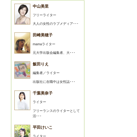
中山美里
フリーライター
大人の女性のラブメディア･･･
田崎美穂子
mamaライター
元大学出版会編集者、大･･･
飯田りえ
編集者／ライター
出版社に在職中は女性誌･･･
千葉美奈子
ライター
フリーランスのライターとして
活･･･
平田けいこ
ライター