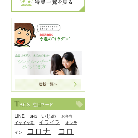
連載一覧へ
LINE
いじめ
SNS
お弁当
イライラ
イヤイヤ期
オンラ
コロナ
コロ
イン