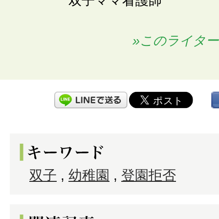
双子ママ看護師
»このライタ
双子
,
幼稚園
,
登園拒否