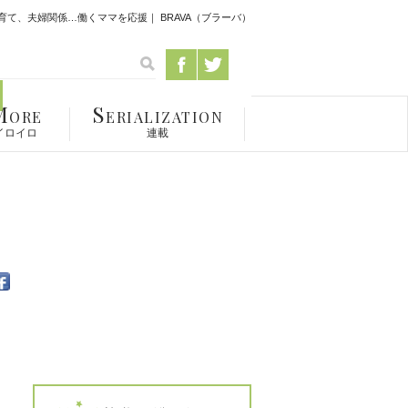
て、夫婦関係…働くママを応援｜ BRAVA（ブラーバ）
M
S
ORE
ERIALIZATION
イロイロ
連載