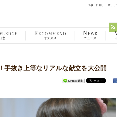
仕事、妊娠、出産、子育
R
N
WLEDGE
ECOMMEND
EWS
知恵
オススメ
ニュース
！手抜き上等なリアルな献立を大公開