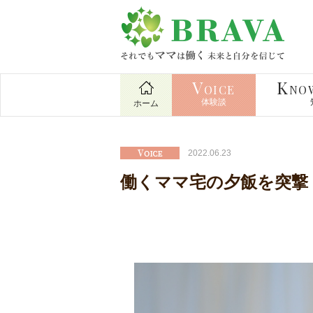
V
K
OICE
NO
体験談
ホーム
2022.06.23
働くママ宅の夕飯を突撃