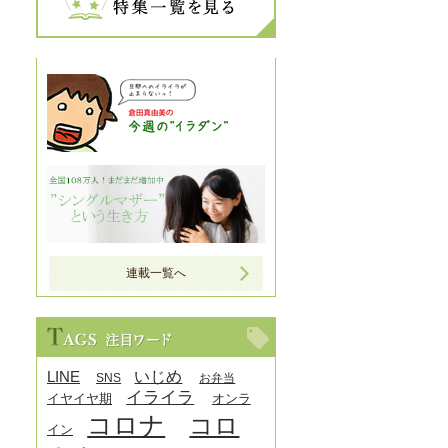
連載一覧へ
LINE
いじめ
SNS
お弁当
イライラ
イヤイヤ期
オンラ
コロナ
コロ
イン