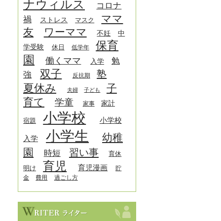
ナウィルス
コロナ
ママ
禍
ストレス
マスク
友
ワーママ
中
不妊
保育
学受験
休日
低学年
園
働くママ
勉
入学
双子
塾
強
反抗期
夏休み
子
夫婦
子ども
育て
学童
家計
家事
小学校
小学校
宿題
小学生
幼稚
入学
園
習い事
時短
育休
育児
育児漫画
明け
貯
金
費用
過ごし方