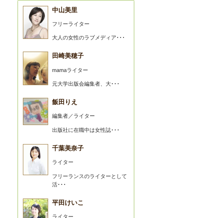
中山美里
フリーライター
大人の女性のラブメディア･･･
田崎美穂子
mamaライター
元大学出版会編集者、大･･･
飯田りえ
編集者／ライター
出版社に在職中は女性誌･･･
千葉美奈子
ライター
フリーランスのライターとして
活･･･
平田けいこ
ライター